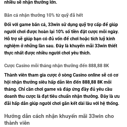
nhiều sẽ nhận thưởng lớn.
Bắn cá nhận thưởng 10% từ quỹ đã hết
Đối với game bắn cá, 33win sử dụng quỹ trợ cấp để giúp
người chơi được hoàn lại 10% số tiền đặt cược mỗi ngày.
Hỗ trợ sẽ giúp bạn có đủ vốn để chơi hoặc tích luỹ kinh
nghiệm ở những lần sau. Đây là khuyến mãi 33win thiết
thực nhất được nhiều người chơi yêu thích.
Cược Casino mỗi tháng nhận thưởng đến 888,88 8K
Thành viên tham gia cược ở sòng Casino online sẽ có cơ
hội nhận thưởng siêu hấp dẫn lên đến 888,88 8K mỗi
tháng. Chỉ cần chơi game và đáp ứng đầy đủ yêu cầu
doanh thu cược là đạt tiêu chuẩn nhận thưởng. Đây là ưu
đãi hấp dẫn giúp người chơi gắn kết dài lâu với hệ thống.
Hướng dẫn cách nhận khuyến mãi 33win cho
thành viên