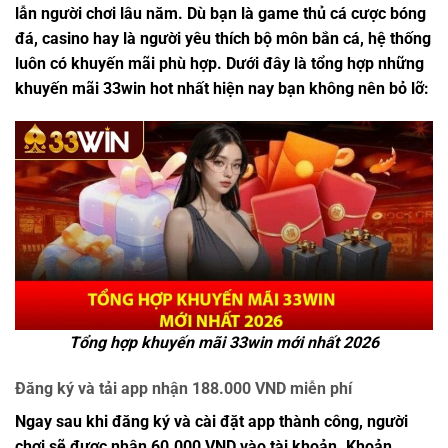
lẫn người chơi lâu năm. Dù bạn là game thủ cá cược bóng
đá, casino hay là người yêu thích bộ môn bắn cá, hệ thống
luôn có khuyến mãi phù hợp. Dưới đây là tổng hợp những
khuyến mãi 33win hot nhất hiện nay bạn không nên bỏ lỡ:
Tổng hợp khuyến mãi 33win mới nhất 2026
Đăng ký và tải app nhận 188.000 VND miễn phí
Ngay sau khi đăng ký và cài đặt app thành công, người
chơi sẽ được nhận 60.000 VND vào tài khoản. Khoản