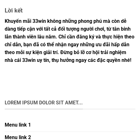
Lời kết
Khuyến mãi 33win
không những phong phú mà còn dễ
dàng tiếp cận với tất cả đối tượng người chơi, từ tân binh
lẫn thành viên lâu năm. Chỉ cần đăng ký và thực hiện theo
chỉ dẫn, bạn đã có thể nhận ngay những ưu đãi hấp dẫn
theo mỗi sự kiện giải trí. Đừng bỏ lỡ cơ hội trải nghiệm
nhà cái 33win uy tín, thụ hưởng ngay các đặc quyền nhé!
LOREM IPSUM DOLOR SIT AMET...
Menu link 1
Menu link 2