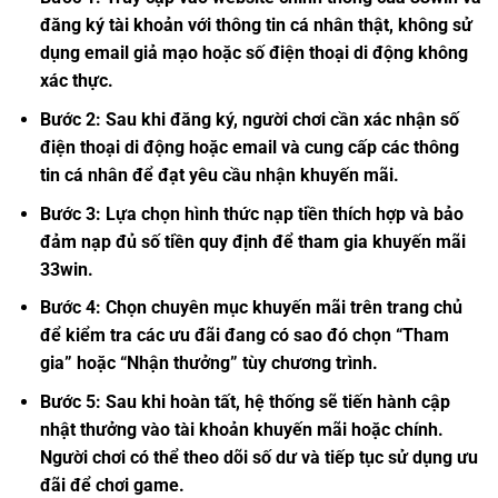
đăng ký tài khoản với thông tin cá nhân thật, không sử
dụng email giả mạo hoặc số điện thoại di động không
xác thực.
Bước 2: Sau khi đăng ký, người chơi cần xác nhận số
điện thoại di động hoặc email và cung cấp các thông
tin cá nhân để đạt yêu cầu nhận khuyến mãi.
Bước 3: Lựa chọn hình thức nạp tiền thích hợp và bảo
đảm nạp đủ số tiền quy định để tham gia khuyến mãi
33win.
Bước 4: Chọn chuyên mục khuyến mãi trên trang chủ
để kiểm tra các ưu đãi đang có sao đó chọn “Tham
gia” hoặc “Nhận thưởng” tùy chương trình.
Bước 5: Sau khi hoàn tất, hệ thống sẽ tiến hành cập
nhật thưởng vào tài khoản khuyến mãi hoặc chính.
Người chơi có thể theo dõi số dư và tiếp tục sử dụng ưu
đãi để chơi game.