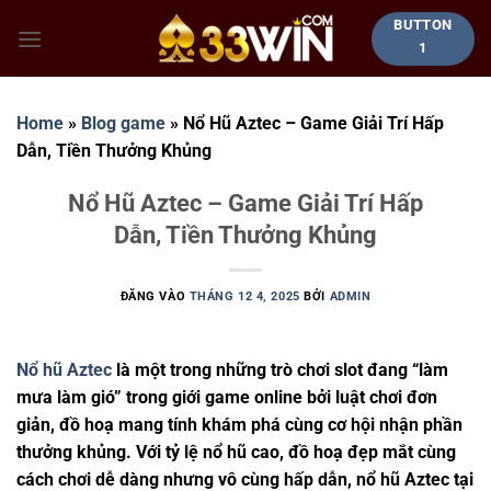
Bỏ
BUTTON
qua
1
nội
dung
Home
»
Blog game
»
Nổ Hũ Aztec – Game Giải Trí Hấp
Dẫn, Tiền Thưởng Khủng
Nổ Hũ Aztec – Game Giải Trí Hấp
Dẫn, Tiền Thưởng Khủng
ĐĂNG VÀO
THÁNG 12 4, 2025
BỞI
ADMIN
Nổ hũ Aztec
là một trong những trò chơi slot đang “làm
mưa làm gió” trong giới game online bởi luật chơi đơn
giản, đồ hoạ mang tính khám phá cùng cơ hội nhận phần
thưởng khủng. Với tỷ lệ nổ hũ cao, đồ hoạ đẹp mắt cùng
cách chơi dễ dàng nhưng vô cùng hấp dẫn, nổ hũ Aztec tại