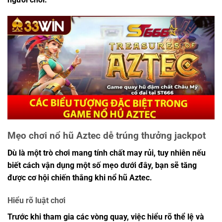
Mẹo chơi nổ hũ Aztec dễ trúng thưởng jackpot
Dù là một trò chơi mang tính chất may rủi, tuy nhiên nếu
biết cách vận dụng một số mẹo dưới đây, bạn sẽ tăng
được cơ hội chiến thắng khi nổ hũ Aztec.
Hiểu rõ luật chơi
Trước khi tham gia các vòng quay, việc hiểu rõ thể lệ và