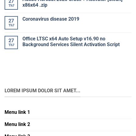
27
x86x64 .zip
Th7
Coronavirus disease 2019
27
Th7
Office LTSC x64 Auto Setup v16.90 no
27
Background Services Silent Activation Script
Th7
LOREM IPSUM DOLOR SIT AMET...
Menu link 1
Menu link 2