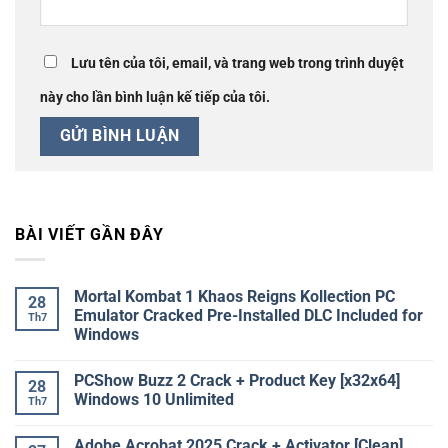
Lưu tên của tôi, email, và trang web trong trình duyệt
này cho lần bình luận kế tiếp của tôi.
BÀI VIẾT GẦN ĐÂY
Mortal Kombat 1 Khaos Reigns Kollection PC
28
Emulator Cracked Pre-Installed DLC Included for
Th7
Windows
PCShow Buzz 2 Crack + Product Key [x32x64]
28
Windows 10 Unlimited
Th7
Adobe Acrobat 2025 Crack + Activator [Clean]