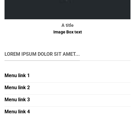
A title
Image Box text
LOREM IPSUM DOLOR SIT AMET...
Menu link 1
Menu link 2
Menu link 3
Menu link 4