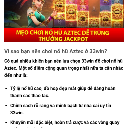
Vì sao bạn nên chơi nổ hũ Aztec ở 33win?
Có quá nhiều khiến bạn nên lựa chọn 33win để chơi nổ hũ
Aztec. Một số điểm cộng quan trọng nhất nữa ta cần nhắc
đến như là:
Tỷ lệ nổ hũ cao, đồ hoạ đẹp mắt giúp dễ dàng hoàn
thành các thao tác.
Chính sách rõ ràng và minh bạch từ nhà cái uy tín
33win.
Khuyến mãi đặc biệt, hoàn trả cược và các vòng quay